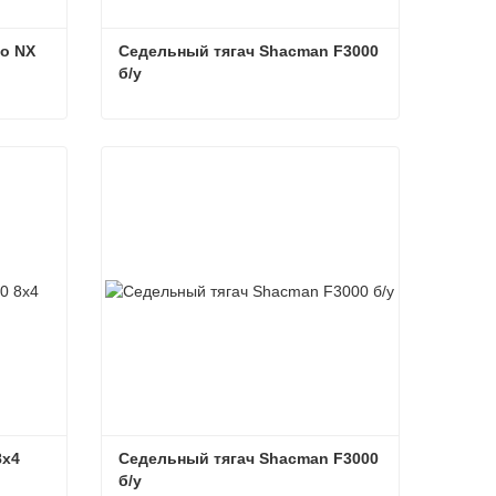
o NX
Седельный тягач Shacman F3000 
б/у
wo NX
Седельный тягач Shacman F3000 б/у
Связаться сейчас
8x4
Седельный тягач Shacman F3000 
б/у