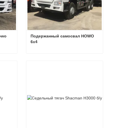
owo
Подержанный самосвал HOWO 
6x4
Howo
Подержанный самосвал HOWO 6x4
Связаться сейчас