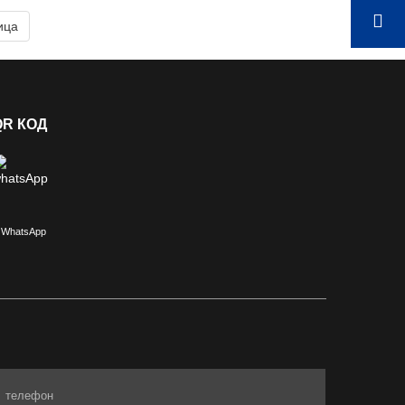
ица
QR КОД
WhatsApp