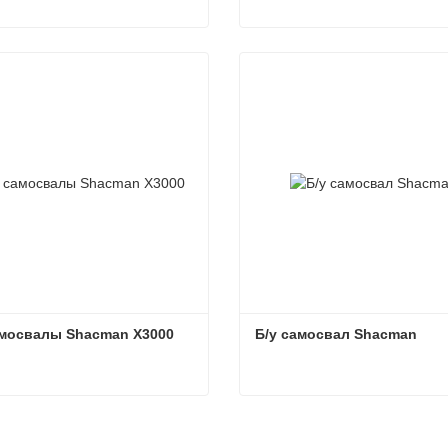
Б/у самосвал Shacman 10 Wheeler
Самосвал Shacman F3000
ться сейчас
Связаться сейчас
амосвалы Shacman X3000
Б/у самосвал Shacman
амосвалы Shacman X3000
Б/у самосвал Shacman
ться сейчас
Связаться сейчас