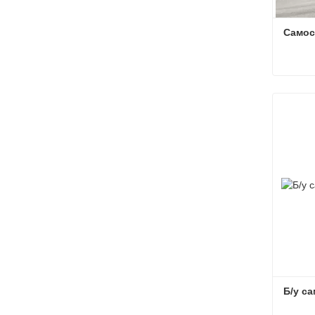
Самос
Самос
Связа
Б/у с