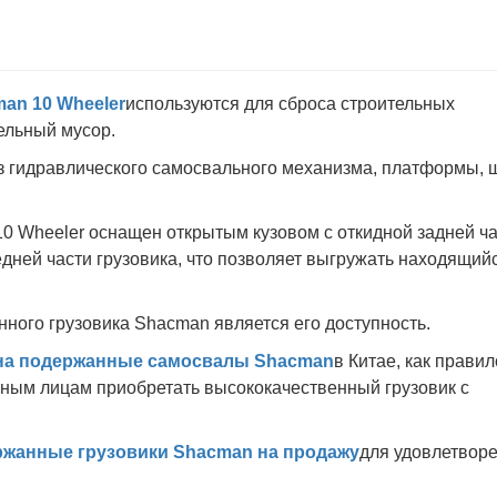
an 10 Wheeler
используются для сброса строительных
тельный мусор.
з гидравлического самосвального механизма, платформы, 
 Wheeler оснащен открытым кузовом с откидной задней ч
дней части грузовика, что позволяет выгружать находящий
го грузовика Shacman является его доступность.
на подержанные самосвалы Shacman
в Китае, как правил
тным лицам приобретать высококачественный грузовик с
ржанные грузовики Shacman на продажу
для удовлетвор