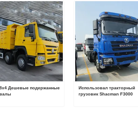
8x4 Дешевые подержанные 
Использовал тракторный 
валы
грузовик Shacman F3000
Howo 8x4 Дешевые подержанные самосвалы
заться сейчас
Связаться сейчас