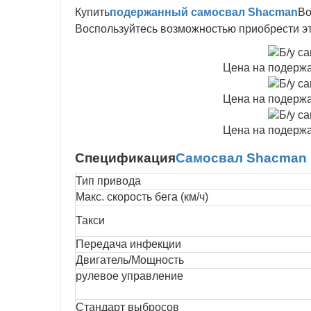
Купить
подержанный самосвал Shacman
Во
Воспользуйтесь возможностью приобрести э
Цена на подерж
Цена на подерж
Цена на подерж
Спецификация
Самосвал Shacman 
Тип привода
Макс. скорость бега (км/ч)
Такси
Передача инфекции
Двигатель/Мощность
рулевое управление
Стандарт выбросов