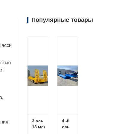
Популярные товары
шасси
астью
ся
о,
3 ось 
4 -й 
ения
13 млн. 
ось 
Полу 
низкий 