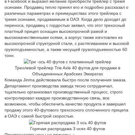
в Facebook и выразил желание приобрести трейлер с тремя
осинами. Продавец тепло принял его и подробно рассказал о
различных параметрах и преимуществах этого трейлера с
тремя осинами, продаваемым в ОАЭ. Когда дело доходит до
переноса, продавец с гордостью заявил, что этот трехосный
платтный прицеп оснащен высокопрочной рамой и
высококачественными осями, а корпус также изготовлен из
высокопрочной структурной стали, с растягиванием и высокой
грузоподъемностью, а также несущей грузоподъемностью 60
тонн.
Трехлевой трейлер Trie Axle 40 футов для продажи в
Объединенных Арабских Эмиратах
Команда Jinma действовала быстро после получения заказа.
Департамент производства завода тесно сотрудничал,
тщательно организовал производственный процесс, строго
контролировал каждую производственную связь, все
возможное, чтобы обеспечить качество продукта и завершил
продажу этого 40-футового трехсосного сплоченного прицепа
в ОАЭ с самой быстрой скоростью.
Горячая распродажа 3 осях 40 футов
Преимущества цены на прицепы ：